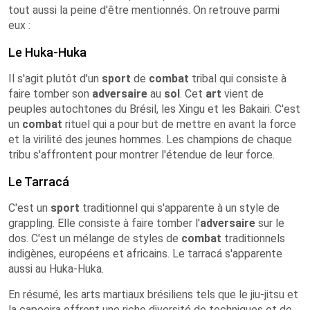
tout aussi la peine d'être mentionnés. On retrouve parmi
eux :
Le Huka-Huka
Il s'agit plutôt d'un
sport
de
combat
tribal qui consiste à
faire tomber son
adversaire
au
sol
. Cet
art
vient de
peuples autochtones du Brésil, les Xingu et les Bakairi. C'est
un
combat
rituel qui a pour but de mettre en avant la force
et la virilité des jeunes hommes. Les champions de chaque
tribu s'affrontent pour montrer l'étendue de leur force.
Le Tarracá
C'est un
sport
traditionnel qui s'apparente à un style de
grappling. Elle consiste à faire tomber l'
adversaire
sur le
dos. C'est un mélange de styles de
combat
traditionnels
indigènes, européens et africains. Le tarracá s'apparente
aussi au Huka-Huka.
En résumé, les arts martiaux brésiliens tels que le jiu-jitsu et
la capoeira offrent une riche diversité de techniques et de